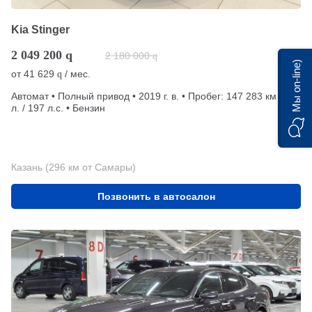
Kia Stinger
2 049 200
q
2 180 000
q
Мы on-line)
от
41 629
/ мес.
q
Автомат • Полный привод • 2019 г. в. • Пробег: 147 283 км • 2
л. / 197 л.с. • Бензин
Казань (296 км от Самары)
Позвонить в автосалон