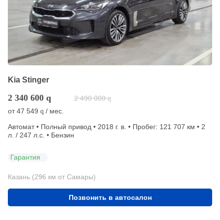
Kia Stinger
2 340 600
q
2 490 000
q
от
47 549
/ мес.
q
Автомат • Полный привод • 2018 г. в. • Пробег: 121 707 км • 2
л. / 247 л.с. • Бензин
Гарантия
Казань (296 км от Самары)
Позвонить в автосалон